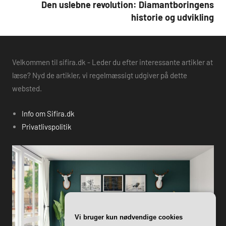
Den uslebne revolution: Diamantboringens
historie og udvikling
Velkommen til sifira.dk - Leder du efter interessante artikler at
læse? Nyd de artikler, vi regelmæssigt udgiver på dette
websted.
Info om Sifira.dk
Privatlivspolitik
Vi bruger kun nødvendige cookies