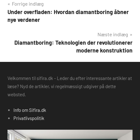
Indlægsnavigation
Forrige indlæg
Under overfladen: Hvordan diamantboring åbner
nye verdener
Næste indlæg
Diamantboring: Teknologien der revolutionerer
moderne konstruktion
Velkommen til sifira.dk - Leder du efter interessante artikler at
læse? Nyd de artikler, vi regelmæssigt udgiver på dette
websted.
Info om Sifira.dk
Privatlivspolitik