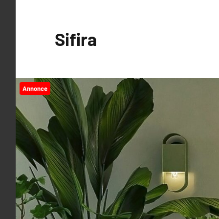
Videre
til
Sifira
indhold
Annonce