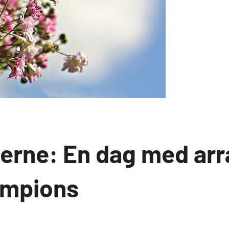
serne: En dag med ar
ampions