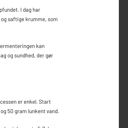
pfundet. I dag har
e og saftige krumme, som
i fermenteringen kan
mag og sundhed, der gør
essen er enkel. Start
l og 50 gram lunkent vand.