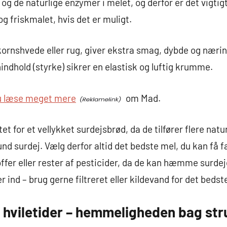
 og de naturlige enzymer i melet, og derfor er det vigtig
og friskmalet, hvis det er muligt.
ornshvede eller rug, giver ekstra smag, dybde og nærin
ndhold (styrke) sikrer en elastisk og luftig krumme.
du læse meget mere
om Mad.
t for et vellykket surdejsbrød, da de tilfører flere na
nd surdej. Vælg derfor altid det bedste mel, du kan få f
er eller rester af pesticider, da de kan hæmme surdeje
r ind – brug gerne filtreret eller kildevand for det bedst
 hviletider – hemmeligheden bag str