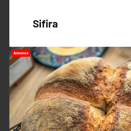
Videre
til
Sifira
indhold
Annonce