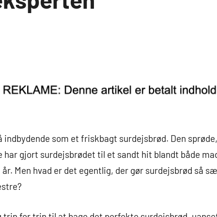
 så indbydende som et friskbagt surdejsbrød. Den sprøde
har gjort surdejsbrødet til et sandt hit blandt både m
. Men hvad er det egentlig, der gør surdejsbrød så sær
estre?
ig trin for trin til at bage det perfekte surdejsbrød, uan