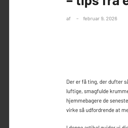
af
februar 9, 2026
Der er få ting, der dufter
luftige, smagfulde krumme 
hjemmebagere de seneste år
virke så udfordrende at m
I denne artikel guider vi d