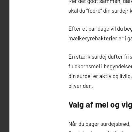
Rør det godt sammen, dæk g
skal du “fodre” din surdej
Efter et par dage vil du be
mælkesyrebakterier er i g
En stærk surdej dufter fris
fuldkornsmel i begyndelsen
din surdej er aktiv og livl
bliver den.
Valg af mel og vi
Når du bager surdejsbrød, 