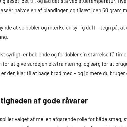
lasset løst til, og lad det stå ved stuetemperatur. Hve
: kassér halvdelen af blandingen og tilsæt igen 50 gram 
gynde at se bobler og mærke en syrlig duft – tegn på, at
ang.
kt syrligt, er boblende og fordobler sin størrelse få tim
 for at give surdejen ekstra næring, og sørg for at brug
ig, er den klar til at bage brød med – og jo mere du bruge
gtigheden af gode råvarer
spiller valget af mel en afgørende rolle for både smag,