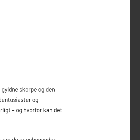
, gyldne skorpe og den
adentusiaster og
ligt – og hvorfor kan det
set om du er nybegynder