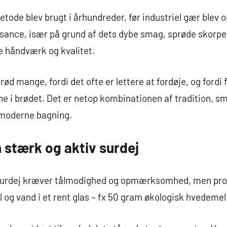
ode blev brugt i århundreder, før industriel gær blev o
sance, især på grund af dets dybe smag, sprøde skorp
 håndværk og kvalitet.
rød mange, fordi det ofte er lettere at fordøje, og ford
 i brødet. Det er netop kombinationen af tradition, s
 moderne bagning.
 stærk og aktiv surdej
 surdej kræver tålmodighed og opmærksomhed, men proc
l og vand i et rent glas – fx 50 gram økologisk hvedeme