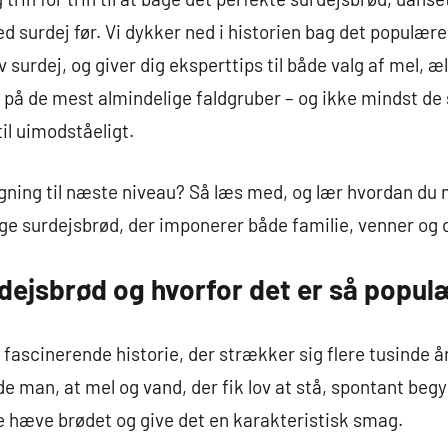
d surdej før. Vi dykker ned i historien bag det populære
v surdej, og giver dig eksperttips til både valg af mel, 
r på de mest almindelige faldgruber – og ikke mindst d
til uimodståeligt.
 bagning til næste niveau? Så læs med, og lær hvordan du
ge surdejsbrød, der imponerer både familie, venner og d
dejsbrød og hvorfor det er så popul
fascinerende historie, der strækker sig flere tusinde år t
 man, at mel og vand, der fik lov at stå, spontant beg
ne hæve brødet og give det en karakteristisk smag.