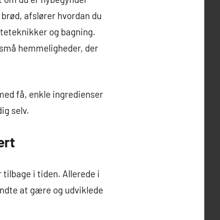
 brød, afslører hvordan du
ælteteknikker og bagning.
e små hemmeligheder, der
 med få, enkle ingredienser
ig selv.
ært
ilbage i tiden. Allerede i
yndte at gære og udviklede