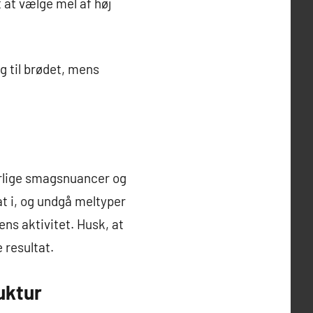
t at vælge mel af høj
g til brødet, mens
turlige smagsnuancer og
at i, og undgå meltyper
ns aktivitet. Husk, at
e resultat.
uktur