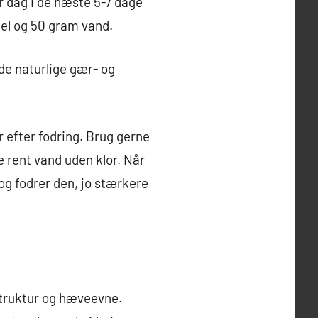
r dag i de næste 5-7 dage
mel og 50 gram vand.
 de naturlige gær- og
er efter fodring. Brug gerne
e rent vand uden klor. Når
r og fodrer den, jo stærkere
 struktur og hæveevne.