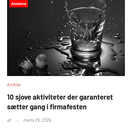
Annonce
Artikler
10 sjove aktiviteter der garanteret
sætter gang i firmafesten
af
marts 29, 2026