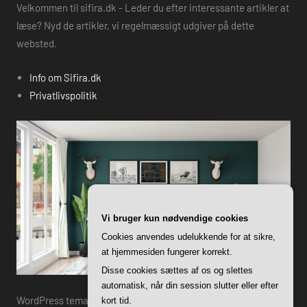
Velkommen til sifira.dk - Leder du efter interessante artikler at
læse? Nyd de artikler, vi regelmæssigt udgiver på dette
websted.
Info om Sifira.dk
Privatlivspolitik
Vi bruger kun nødvendige cookies
Cookies anvendes udelukkende for at sikre,
at hjemmesiden fungerer korrekt.
Disse cookies sættes af os og slettes
automatisk, når din session slutter eller efter
WordPress tema: Harrison by ThemeZee.
kort tid.