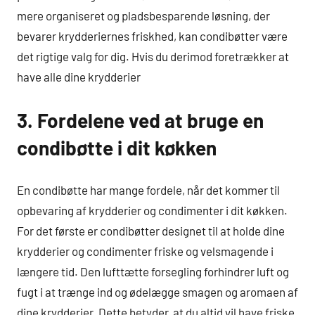
mere organiseret og pladsbesparende løsning, der
bevarer krydderiernes friskhed, kan condibøtter være
det rigtige valg for dig. Hvis du derimod foretrækker at
have alle dine krydderier
3. Fordelene ved at bruge en
condibøtte i dit køkken
En condibøtte har mange fordele, når det kommer til
opbevaring af krydderier og condimenter i dit køkken.
For det første er condibøtter designet til at holde dine
krydderier og condimenter friske og velsmagende i
længere tid. Den lufttætte forsegling forhindrer luft og
fugt i at trænge ind og ødelægge smagen og aromaen af
dine krydderier. Dette betyder, at du altid vil have friske