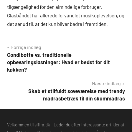
tilgængelighed for den almindelige forbruger.
Glasbåndet har allerede forvandlet musikoplevelsen, og
det ser ud til, at det kun bliver bedre i fremtiden.
Indlægsnavigation
Forrige indlæg
Condibøtte vs. traditionelle
opbevaringsløsninger: Hvad er bedst for dit
køkken?
Næste indlæg
Skab et stilfuldt soveværelse med trendy
madrasbetræk til din skummadras
Velkommen til sifira.dk - Leder du efter interessante artikler at