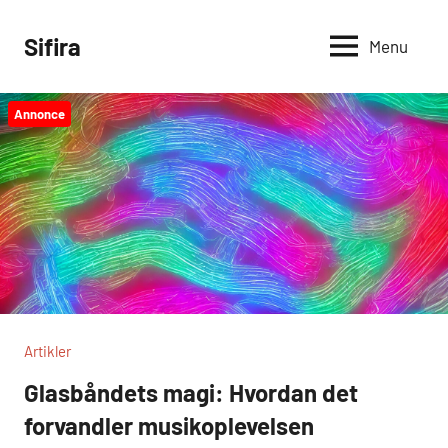
Videre
til
Sifira
Menu
indhold
Annonce
Artikler
Glasbåndets magi: Hvordan det
forvandler musikoplevelsen