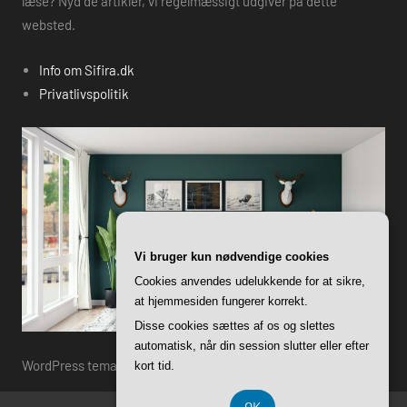
læse? Nyd de artikler, vi regelmæssigt udgiver på dette
websted.
Info om Sifira.dk
Privatlivspolitik
Vi bruger kun nødvendige cookies
Cookies anvendes udelukkende for at sikre,
at hjemmesiden fungerer korrekt.
Disse cookies sættes af os og slettes
automatisk, når din session slutter eller efter
WordPress tema: Harrison by ThemeZee.
kort tid.