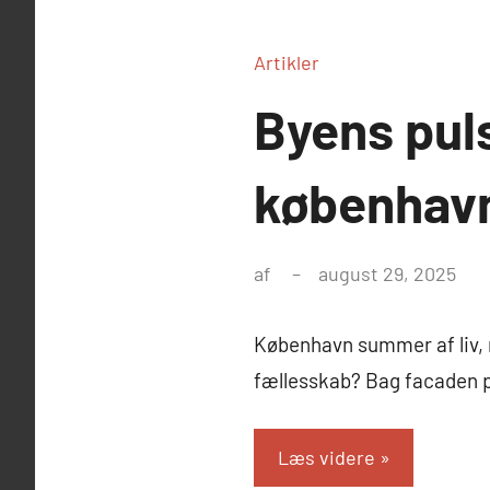
Artikler
Byens puls
københav
af
august 29, 2025
København summer af liv, m
fællesskab? Bag facaden p
Læs videre