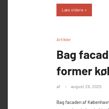
Læs videre
Artikler
Bag facad
former k
af
august 29, 2025
Bag facaden af København