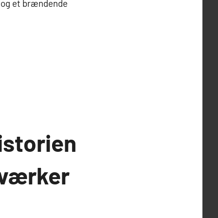
et og et brændende
istorien
rværker