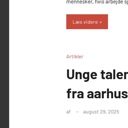
mennesker, hvis arbejde s
Læs videre
Artikler
Unge tale
fra aarhus
af
august 29, 2025