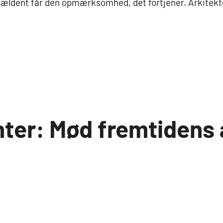
jældent får den opmærksomhed, det fortjener. Arkitekt
nter: Mød fremtidens 