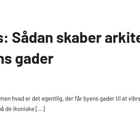
: Sådan skaber arkitek
ns gader
en hvad er det egentlig, der får byens gader til at vibr
å de ikoniske […]