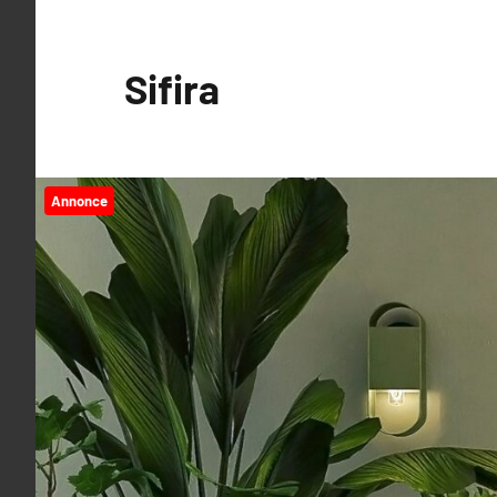
Videre
til
Sifira
indhold
Annonce