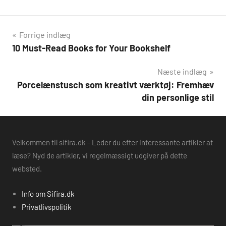
Indlægsnavigation
Forrige indlæg
10 Must-Read Books for Your Bookshelf
Næste indlæg
Porcelænstusch som kreativt værktøj: Fremhæv
din personlige stil
Velkommen til sifira.dk - Leder du efter interessante artikler at
læse? Nyd de artikler, vi regelmæssigt udgiver på dette
websted.
Info om Sifira.dk
Privatlivspolitik