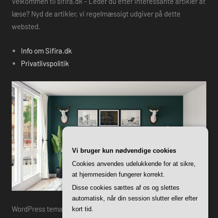
Velkommen til sifira.dk - Leder du efter interessante artikler at
læse? Nyd de artikler, vi regelmæssigt udgiver på dette
websted.
Info om Sifira.dk
Privatlivspolitik
Vi bruger kun nødvendige cookies
Cookies anvendes udelukkende for at sikre,
at hjemmesiden fungerer korrekt.
Disse cookies sættes af os og slettes
automatisk, når din session slutter eller efter
WordPress tema: Harrison by ThemeZee.
kort tid.