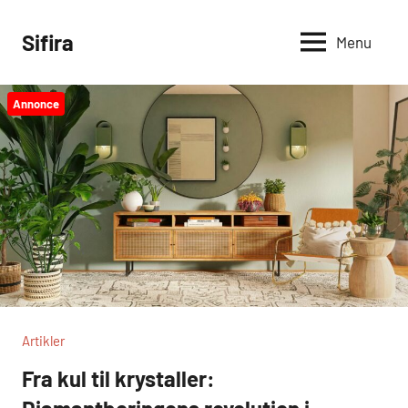
Videre
til
Sifira
Menu
indhold
Annonce
Artikler
Fra kul til krystaller: