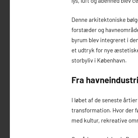
lys, luft og åbenhed blev 
Denne arkitektoniske bølge
forstæder og havneområder.
byrum blev integreret i d
et udtryk for nye æstetis
storbyliv i København.
Fra havneindustri
I løbet af de seneste år
transformation. Hvor der f
med kultur, rekreative om