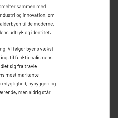
ag smelter sammen med
industri og innovation, om
alderbyen til de moderne,
ens udtryk og identitet.
ng. Vi følger byens vækst
ng, til funktionalismens
et sig fra travle
byens mest markante
æredygtighed, nybyggeri og
værende, men aldrig står