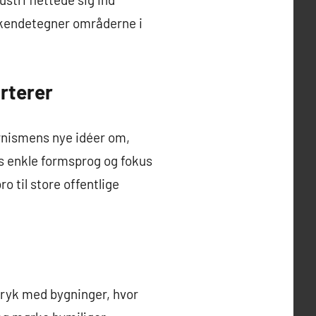
g kendetegner områderne i
rterer
rnismens nye idéer om,
s enkle formsprog og fokus
o til store offentlige
tryk med bygninger, hvor