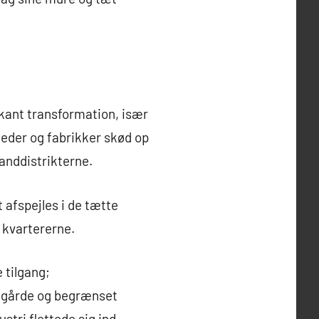
rkant transformation, især
heder og fabrikker skød op
landdistrikterne.
t afspejles i de tætte
 kvartererne.
 tilgang;
aggårde og begrænset
stri flettede sig ind