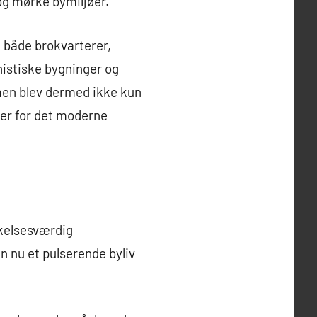
 og mørke bymiljøer.
 både brokvarterer,
nistiske bygninger og
men blev dermed ikke kun
mer for det moderne
kelsesværdig
n nu et pulserende byliv