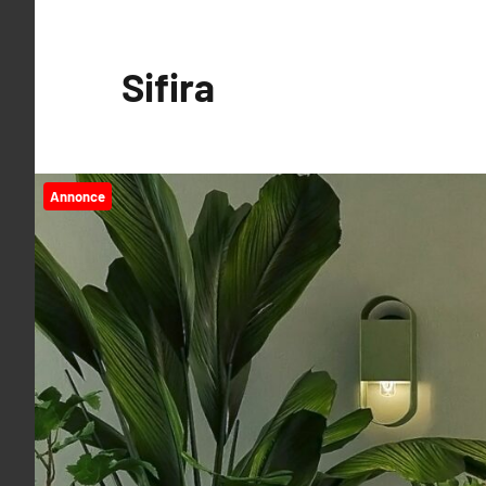
Videre
til
Sifira
indhold
Annonce