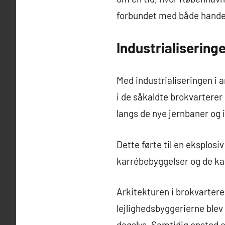
forbundet med både handel
Industrialiserin
Med industrialiseringen i 
i de såkaldte brokvartere
langs de nye jernbaner og 
Dette førte til en eksplosi
karrébebyggelser og de ka
Arkitekturen i brokvarterer
lejlighedsbyggerierne blev
dagslys. Samtidig opstod e