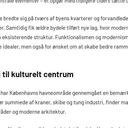
centrale elementer – et opgør med tidligere tiders tætte
 bredte sig på tværs af byens kvarterer og forvandlede
 Samtidig fik ældre bydele tilført nye lag, hvor moder
en eksisterende struktur. Funktionalismen og modernis
ke idealer, men også for ønsket om at skabe bedre ram
 til kulturelt centrum
tier har Københavns havneområde gennemgået en bemær
ør summede af kraner, skibe og tung industri, finder ma
råder og moderne arkitektur.