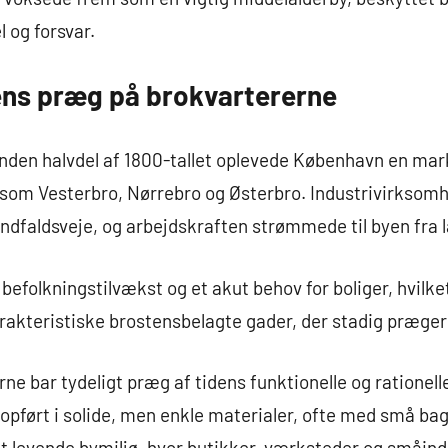
 og forsvar.
gens præg på brokvartererne
anden halvdel af 1800-tallet oplevede København en ma
r som Vesterbro, Nørrebro og Østerbro. Industrivirksom
indfaldsveje, og arbejdskraften strømmede til byen fra 
v befolkningstilvækst og et akut behov for boliger, hvilke
rakteristiske brostensbelagte gader, der stadig præger
ne bar tydeligt præg af tidens funktionelle og rationelle
 opført i solide, men enkle materialer, ofte med små b
t levende bymiljø, hvor butikker, værksteder og småindu