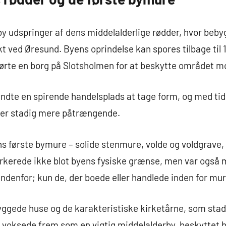
y udspringer af dens middelalderlige rødder, hvor beb
t ved Øresund. Byens oprindelse kan spores tilbage til 1
ørte en borg på Slotsholmen for at beskytte området mo
dte en spirende handelsplads at tage form, og med tid
ler stadig mere påtrængende.
s første bymure – solide stenmure, volde og voldgrave,
kerede ikke blot byens fysiske grænse, men var også me
indenfor; kun de, der boede eller handlede inden for mur
ggede huse og de karakteristiske kirketårne, som stadi
 voksede frem som en vigtig middelalderby, beskyttet 