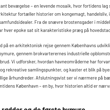
tant bevægelse – en levende mosaik, hvor fortidens l
rkitektur fortæller historier om kongemagt, handelsliv, 
 samfundsidealer. Fra de snævre brostensgader i middel
r hver epoke sat sit karakteristiske præg på hovedstad
ed på en arkitektonisk rejse gennem Københavns udvikli
bymure, gennem brokvarterernes industrielle opblomstri
d. Vi udforsker, hvordan havneområderne har forvandl
le og rekreative samlingspunkter, og kaster et blik på 
llige århundreder. Afslutningsvist ser vi nærmere på b
emtidens København – en by, hvor historien altid er nær
 rødder og de første bymure