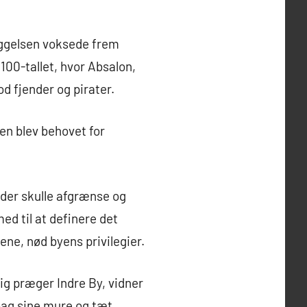
yggelsen voksede frem
100-tallet, hvor Absalon,
d fjender og pirater.
en blev behovet for
 der skulle afgrænse og
d til at definere det
ene, nød byens privilegier.
g præger Indre By, vidner
bag sine mure og tæt