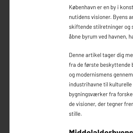
København er en by i kons
nutidens visioner. Byens a
skiftende stilretninger og
åbne byrum ved havnen, ha
Denne artikel tager dig m
fra de første beskyttende 
og modernismens gennembru
industrihavne til kulturel
bygningsværker fra forske
de visioner, der tegner fr
stille.
Middelalderbyens