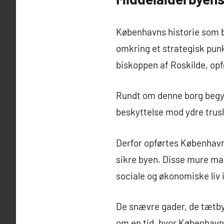
Københavns historie som b
omkring et strategisk punk
biskoppen af Roskilde, opf
Rundt om denne borg begyn
beskyttelse mod ydre trus
Derfor opførtes København
sikre byen. Disse mure mar
sociale og økonomiske liv 
De snævre gader, de tætby
om en tid, hvor København