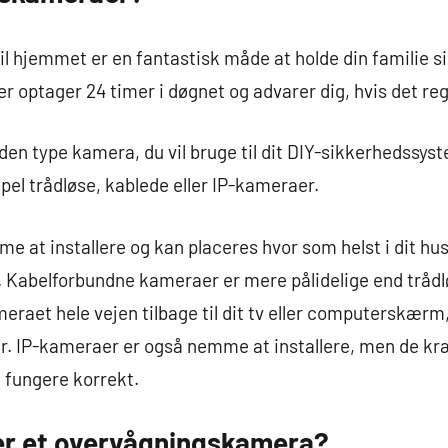
l hjemmet er en fantastisk måde at holde din familie s
 optager 24 timer i døgnet og advarer dig, hvis det re
 den type kamera, du vil bruge til dit DIY-sikkerhedssyst
el trådløse, kablede eller IP-kameraer.
 at installere og kan placeres hvor som helst i dit hu
. Kabelforbundne kameraer er mere pålidelige end trådl
meraet hele vejen tilbage til dit tv eller computerskærm,
r. IP-kameraer er også nemme at installere, men de kr
 fungere korrekt.
er et overvågningskamera?