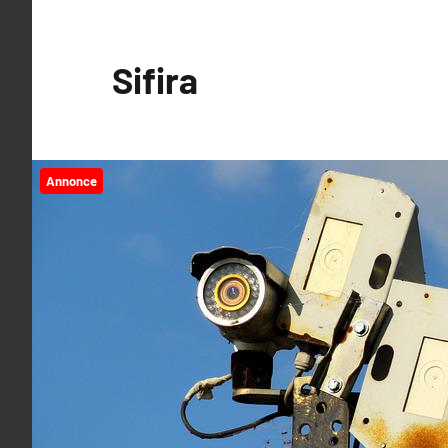
Videre
til
Sifira
indhold
Annonce