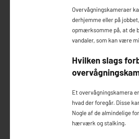
Overvågningskameraer kan h
derhjemme eller på jobbet,
opmærksomme på, at de bli
vandaler, som kan være mind
Hvilken slags for
overvågningska
Et overvågningskamera er e
hvad der foregår. Disse ka
Nogle af de almindelige fo
hærværk og stalking.