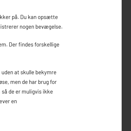
ikker på. Du kan opsætte
gistrerer nogen bevægelse.
em. Der findes forskellige
s uden at skulle bekymre
øse, men de har brug for
 så de er muligvis ikke
æver en