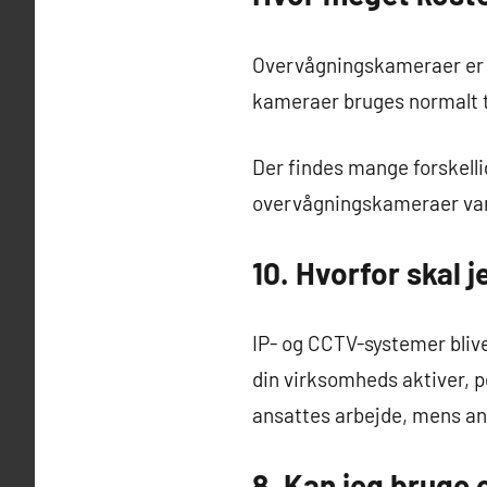
Overvågningskameraer er e
kameraer bruges normalt t
Der findes mange forskell
overvågningskameraer varie
10. Hvorfor skal j
IP- og CCTV-systemer bliv
din virksomheds aktiver, 
ansattes arbejde, mens a
8. Kan jeg bruge