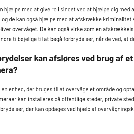
jælpe med at give ro i sindet ved at hjælpe dig med at
 og de kan også hjælpe med at afskrække kriminalitet v
ver overvåget. De kan også virke som en afskrækkelse 
re tilbøjelige til at begå forbrydelser, når de ved, at d
brydelser kan afsløres ved brug af et
mera?
n enhed, der bruges til at overvåge et område og optage
meraer kan installeres på offentlige steder, private ste
rbrydelser, der kan opdages ved hjælp af overvågningsk