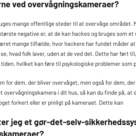
erne ved overvågningskameraer?
ges mange offentlige steder til at overvåge området
største negative er, at de kan hackes og bruges som et 
 været mange tilfælde, hvor hackere har fundet måder at 
 hvad folk laver, uden at de ved det. Dette har ført til
 tiden, hvilket kan føre til psykologiske problemer som p
em for dem, der bliver overvåget, men også for dem, de
et overvågningskamera i dit hus, så kan du finde på, at 
get forkert eller er pinligt på kameraet. Dette kan
ter jeg et gør-det-selv-sikkerhedssy
gskameraer?