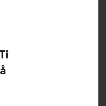
Ti
på