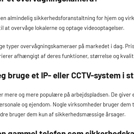
n almindelig sikkerhedsforanstaltning for hjem og vir
il at overvåge lokalerne og optage videooptagelser.
ige typer overvågningskameraer på markedet i dag. Pri
rer afhængigt af deres funktioner, størrelse og kvalit
eg bruge et IP- eller CCTV-system i s
er mere og mere populære på arbejdspladsen. De giver 
personale og ejendom. Nogle virksomheder bruger dem t
ndre bruger dem kun af sikkerhedsmæssige årsager.
 en gammel telefon som sikkerheds