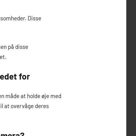
ksomheder. Disse
sen på disse
et.
tedet for
en måde at holde øje med
il at overvåge deres
kamera?