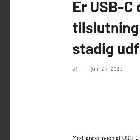
Er USB-C 
tilslutnin
stadig ud
af
juni 24, 2023
Med lanceringen af USB-C i 