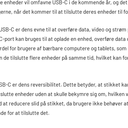
lere enheder vil omfavne USB-C i de kommende år, og de
erne, når det kommer til at tilslutte deres enheder til f
 USB-C er dens evne til at overføre data, video og strø
-port kan bruges til at oplade en enhed, overføre data o
ordel for brugere af bærbare computere og tablets, so
 de tilslutte flere enheder på samme tid, hvilket kan f
B-C er dens reversibilitet. Dette betyder, at stikket kan
tilslutte enheder uden at skulle bekymre sig om, hvilken 
at reducere slid på stikket, da brugere ikke behøver at
de for at tilslutte det.