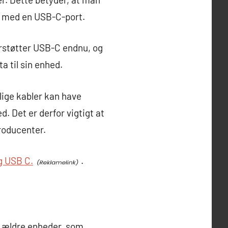
d med en USB-C-port.
erstøtter USB-C endnu, og
a til sin enhed.
lige kabler kan have
. Det er derfor vigtigt at
roducenter.
g USB C.
.
d ældre enheder, som