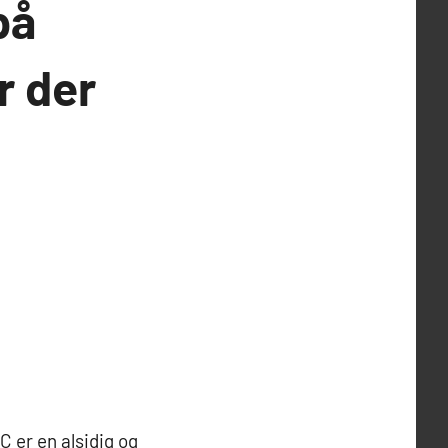
på
r der
C er en alsidig og