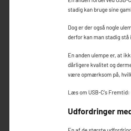
stadig kan bruge sine ga
Dog er der også nogle ule
derfor kan man stadig stå i
En anden ulempe er, at ikk
dårligere kvalitet og derm
være opmærksom på, hvilk
Læs om USB-C’s Fremtid: E
Udfordringer med
En af de største udfordri