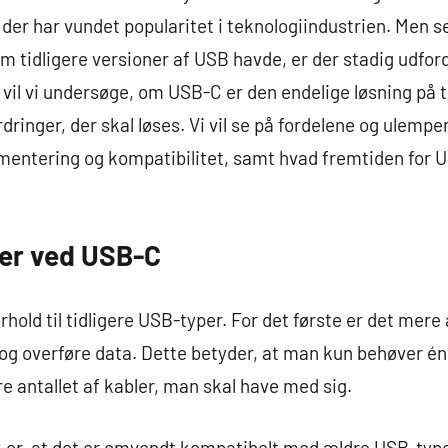
er har vundet popularitet i teknologiindustrien. Men s
 tidligere versioner af USB havde, er der stadig udford
l vil vi undersøge, om USB-C er den endelige løsning på 
rdringer, der skal løses. Vi vil se på fordelene og ulemp
entering og kompatibilitet, samt hvad fremtiden for US
er ved USB-C
orhold til tidligere USB-typer. For det første er det mere
 og overføre data. Dette betyder, at man kun behøver én k
e antallet af kabler, man skal have med sig.
 er, at det er omvendt kompatibelt med ældre USB-type