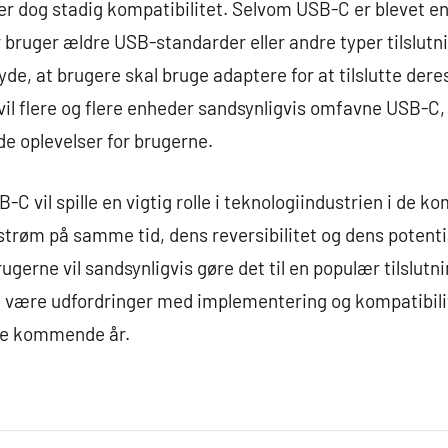
 dog stadig kompatibilitet. Selvom USB-C er blevet en 
bruger ældre USB-standarder eller andre typer tilslutn
de, at brugere skal bruge adaptere for at tilslutte deres
il flere og flere enheder sandsynligvis omfavne USB-C,
e oplevelser for brugerne.
 USB-C vil spille en vigtig rolle i teknologiindustrien i de
 strøm på samme tid, dens reversibilitet og dens potent
ugerne vil sandsynligvis gøre det til en populær tilslutn
ig være udfordringer med implementering og kompatibil
i de kommende år.