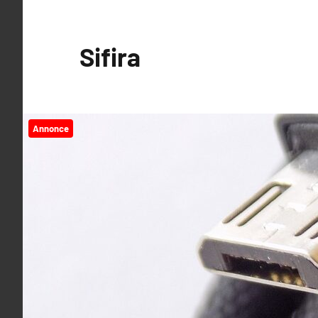
Videre
til
Sifira
indhold
Annonce