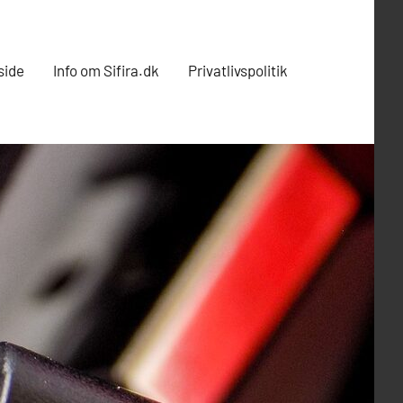
side
Info om Sifira.dk
Privatlivspolitik