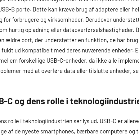
USB-B porte. Dette kan kræve brug af adaptere eller hel
 for forbrugere og virksomheder. Derudover understøtte
m hurtig opladning eller dataoverførselshastigheder. De
 ældre port, der understøtter en funktion, de har brug fo
 fuldt ud kompatibelt med deres nuværende enheder. E
mellem forskellige USB-C-enheder, da ikke alle implem
problemer med at overføre data eller tilslutte enheder, 
-C og dens rolle i teknologiindustri
 rolle i teknologiindustrien ser lys ud. USB-C er allere
nge af de nyeste smartphones, bærbare computere og t