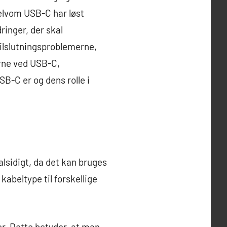
elvom USB-C har løst
ringer, der skal
tilslutningsproblemerne,
erne ved USB-C,
B-C er og dens rolle i
 alsidigt, da det kan bruges
abeltype til forskellige
r. Dette betyder, at man