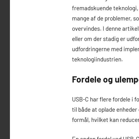
fremadskuende teknologi, d
mange af de problemer, som
overvindes. I denne artike
eller om der stadig er udfo
udfordringerne med implem
teknologiindustrien.
Fordele og ulemp
USB-C har flere fordele i f
til både at oplade enheder
formål, hvilket kan reducer
En anden fordel ved USB-C