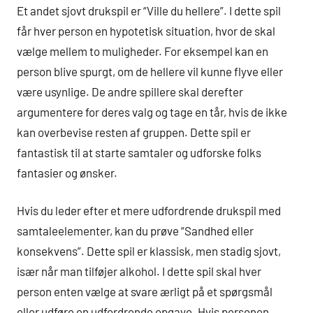
Et andet sjovt drukspil er “Ville du hellere”. I dette spil
får hver person en hypotetisk situation, hvor de skal
vælge mellem to muligheder. For eksempel kan en
person blive spurgt, om de hellere vil kunne flyve eller
være usynlige. De andre spillere skal derefter
argumentere for deres valg og tage en tår, hvis de ikke
kan overbevise resten af gruppen. Dette spil er
fantastisk til at starte samtaler og udforske folks
fantasier og ønsker.
Hvis du leder efter et mere udfordrende drukspil med
samtaleelementer, kan du prøve “Sandhed eller
konsekvens”. Dette spil er klassisk, men stadig sjovt,
især når man tilføjer alkohol. I dette spil skal hver
person enten vælge at svare ærligt på et spørgsmål
eller udføre en udfordrende opgave. Hvis personen