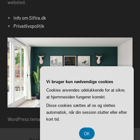
websted.
Info om Sifira.dk
Privatlivspolitik
Vi bruger kun nødvendige cookies
Cookies anvendes udelukkende for at sikre,
at hjemmesiden fungerer korrekt.
Disse cookies sættes af os og slettes
automatisk, når din session slutter eller efter
WordPress tema: Harrison by ThemeZee.
kort tid.
OK
Registreringsnummer DK-37 40 77 39