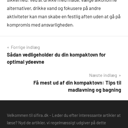
alternativer, drikke vand og fokusere på andre
aktiviteter kan man skabe en festlig aften uden at gå på
kompromis med ansvarligheden.
Indlægsnavigation
Forrige indlæg
Sådan vedligeholder du din kompaktovn for
optimal ydeevne
Næste indlæg
Få mest ud af din kompaktovn: Tips til
madlavning og bagning
Velkommen til sifira.dk - Leder du efter interessante artikler at
læse? Nyd de artikler, vi regelmæssigt udgiver på dette