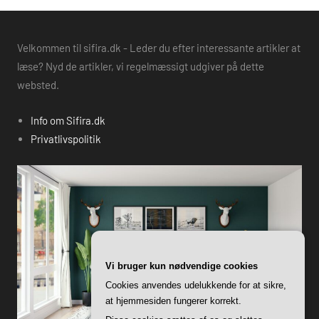
Velkommen til sifira.dk - Leder du efter interessante artikler at
læse? Nyd de artikler, vi regelmæssigt udgiver på dette
websted.
Info om Sifira.dk
Privatlivspolitik
Vi bruger kun nødvendige cookies
Cookies anvendes udelukkende for at sikre,
at hjemmesiden fungerer korrekt.