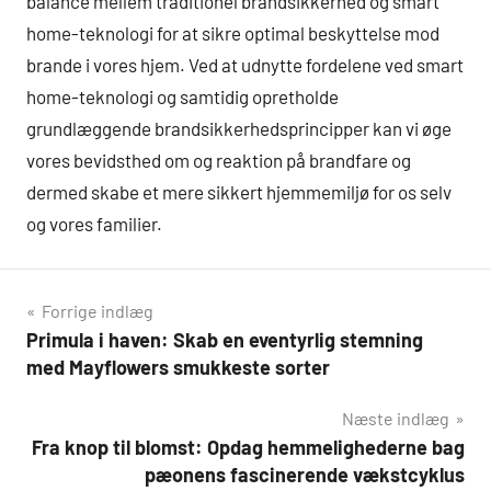
balance mellem traditionel brandsikkerhed og smart
home-teknologi for at sikre optimal beskyttelse mod
brande i vores hjem. Ved at udnytte fordelene ved smart
home-teknologi og samtidig opretholde
grundlæggende brandsikkerhedsprincipper kan vi øge
vores bevidsthed om og reaktion på brandfare og
dermed skabe et mere sikkert hjemmemiljø for os selv
og vores familier.
Indlægsnavigation
Forrige indlæg
Primula i haven: Skab en eventyrlig stemning
med Mayflowers smukkeste sorter
Næste indlæg
Fra knop til blomst: Opdag hemmelighederne bag
pæonens fascinerende vækstcyklus