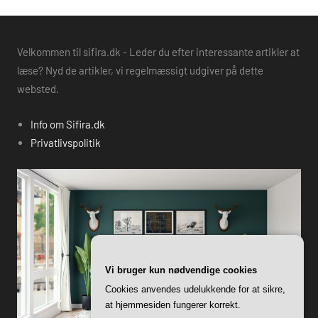
Velkommen til sifira.dk - Leder du efter interessante artikler at
læse? Nyd de artikler, vi regelmæssigt udgiver på dette
websted.
Info om Sifira.dk
Privatlivspolitik
Vi bruger kun nødvendige cookies
Cookies anvendes udelukkende for at sikre,
at hjemmesiden fungerer korrekt.