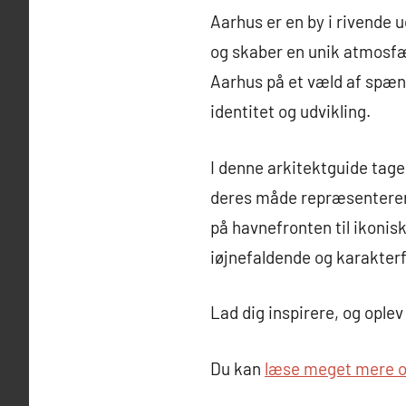
Aarhus er en by i rivende
og skaber en unik atmosfær
Aarhus på et væld af spæn
identitet og udvikling.
I denne arkitektguide tag
deres måde repræsenterer f
på havnefronten til ikonisk
iøjnefaldende og karakterf
Lad dig inspirere, og ople
Du kan
læse meget mere om