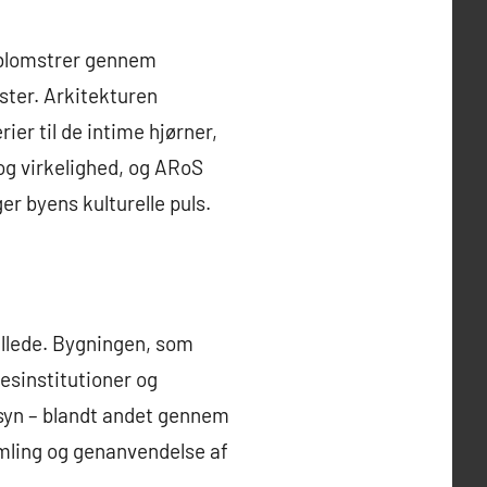
 blomstrer gennem
ster. Arkitekturen
ier til de intime hjørner,
og virkelighed, og ARoS
r byens kulturelle puls.
illede. Bygningen, som
esinstitutioner og
nsyn – blandt andet gennem
amling og genanvendelse af