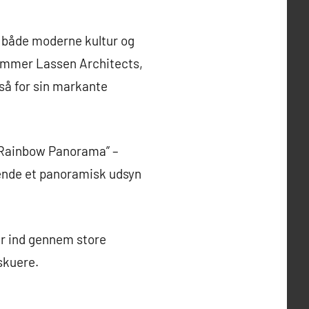
 både moderne kultur og
 Hammer Lassen Architects,
gså for sin markante
 Rainbow Panorama” –
gende et panoramisk udsyn
er ind gennem store
skuere.