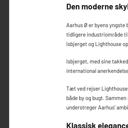
Den moderne skyl
Aarhus Ø er byens yngste 
tidligere industriområde t
Isbjerget og Lighthouse o
Isbjerget, med sine takked
international anerkendelse 
Tæt ved rejser Lighthouse
både by og bugt. Sammen s
understreger Aarhus’ amb
Klassisk eleganc