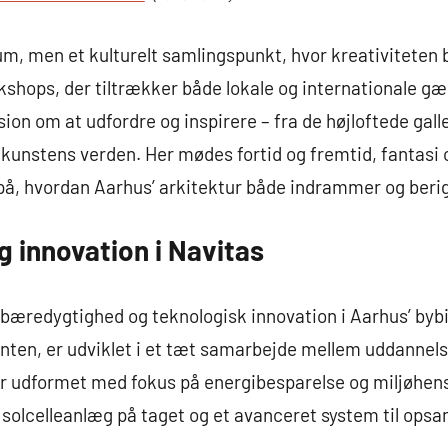
m, men et kulturelt samlingspunkt, hvor kreativiteten
rkshops, der tiltrækker både lokale og internationale gæ
n om at udfordre og inspirere – fra de højloftede galler
 kunstens verden. Her mødes fortid og fremtid, fantasi 
på, hvordan Aarhus’ arkitektur både indrammer og berige
 innovation i Navitas
or bæredygtighed og teknologisk innovation i Aarhus’ byb
onten, er udviklet i et tæt samarbejde mellem uddannels
 er udformet med fokus på energibesparelse og miljøhe
 solcelleanlæg på taget og et avanceret system til ops