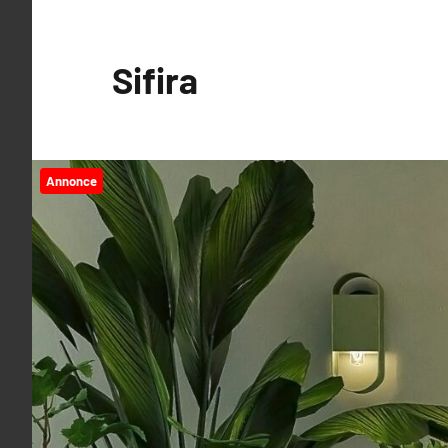
Videre
til
Sifira
indhold
Annonce