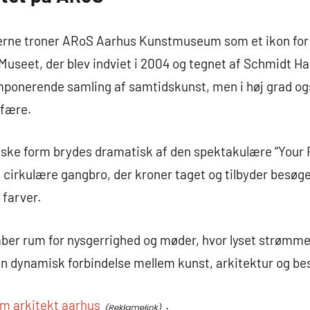
kerne troner ARoS Aarhus Kunstmuseum som et ikon for
. Museet, der blev indviet i 2004 og tegnet af Schmidt
 imponerende samling af samtidskunst, men i høj grad o
sfære.
iske form brydes dramatisk af den spektakulære “Your
, cirkulære gangbro, der kroner taget og tilbyder besø
 farver.
ber rum for nysgerrighed og møder, hvor lyset strømm
en dynamisk forbindelse mellem kunst, arkitektur og be
m arkitekt aarhus
.