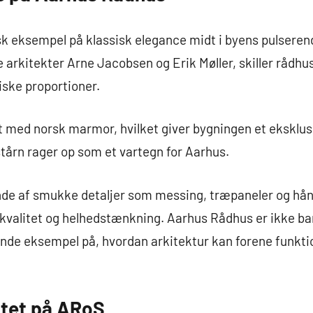
k eksempel på klassisk elegance midt i byens pulserend
 arkitekter Arne Jacobsen og Erik Møller, skiller rådhu
ske proportioner.
 med norsk marmor, hvilket giver bygningen et eksklusi
tårn rager op som et vartegn for Aarhus.
e af smukke detaljer som messing, træpaneler og hånd
kvalitet og helhedstænkning. Aarhus Rådhus er ikke bar
nde eksempel på, hvordan arkitektur kan forene funktio
itet på ARoS