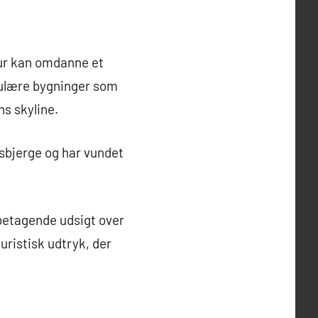
tur kan omdanne et
akulære bygninger som
s skyline.
isbjerge og har vundet
betagende udsigt over
ristisk udtryk, der