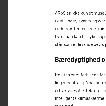
ARoS er ikke kun et museu
udstillinger, events og wo
understøtter museets missio
hvor man kan fordybe sig i
står som et levende bevis 
Bæredygtighed og
Navitas er et forbillede f
ligger centralt på havnefr
erhvervsliv. Arkitekturen
intelligente klimaskærme,
regnvand.