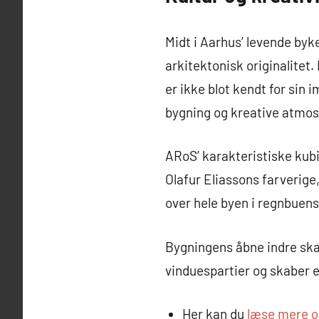
Midt i Aarhus’ levende by
arkitektonisk originalitet
er ikke blot kendt for sin
bygning og kreative atmo
ARoS’ karakteristiske kub
Olafur Eliassons farverige
over hele byen i regnbuens
Bygningens åbne indre ska
vinduespartier og skaber 
Her kan du
læse mere o