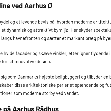
ine ved Aarhus Ø
bydel og et levende bevis på, hvordan moderne arkitek
il et dynamisk og attraktivt bymiljø. Her skyder spekt
p langs havnefronten og sætter et markant præg på byen
e hvide facader og skæve vinkler, efterligner flydende 
for sit innovative design.
 sig som Danmarks højeste boligbyggeri og tilbyder en 
kaber disse arkitektoniske perler et spændende og futu
itioner som moderne storby ved vandet.
e på Aarhus Rådhus