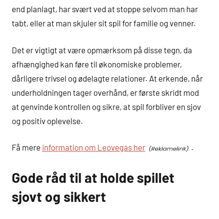
end planlagt, har svært ved at stoppe selvom man har
tabt, eller at man skjuler sit spil for familie og venner.
Det er vigtigt at være opmærksom på disse tegn, da
afhængighed kan føre til økonomiske problemer,
dårligere trivsel og ødelagte relationer. At erkende, når
underholdningen tager overhånd, er første skridt mod
at genvinde kontrollen og sikre, at spil forbliver en sjov
og positiv oplevelse.
Få mere
information om Leovegas her
.
Gode råd til at holde spillet
sjovt og sikkert