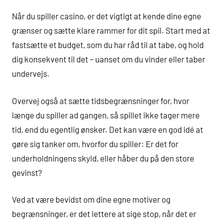
Når du spiller casino, er det vigtigt at kende dine egne
grænser og sætte klare rammer for dit spil. Start med at
fastsætte et budget, som du har råd til at tabe, og hold
dig konsekvent til det – uanset om du vinder eller taber
undervejs.
Overvej også at sætte tidsbegrænsninger for, hvor
længe du spiller ad gangen, så spillet ikke tager mere
tid, end du egentlig ønsker. Det kan være en god idé at
gøre sig tanker om, hvorfor du spiller: Er det for
underholdningens skyld, eller håber du på den store
gevinst?
Ved at være bevidst om dine egne motiver og
begrænsninger, er det lettere at sige stop, når det er