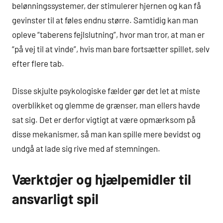
belønningssystemer, der stimulerer hjernen og kan få
gevinster til at føles endnu større. Samtidig kan man
opleve “taberens fejlslutning”, hvor man tror, at man er
“på vej til at vinde”, hvis man bare fortsætter spillet, selv
efter flere tab.
Disse skjulte psykologiske fælder gør det let at miste
overblikket og glemme de grænser, man ellers havde
sat sig. Det er derfor vigtigt at være opmærksom på
disse mekanismer, så man kan spille mere bevidst og
undgå at lade sig rive med af stemningen.
Værktøjer og hjælpemidler til
ansvarligt spil