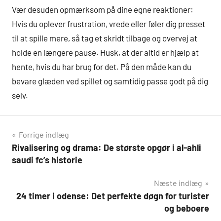
Vær desuden opmærksom på dine egne reaktioner:
Hvis du oplever frustration, vrede eller føler dig presset
til at spille mere, så tag et skridt tilbage og overvej at
holde en længere pause. Husk, at der altid er hjælp at
hente, hvis du har brug for det. På den måde kan du
bevare glæden ved spillet og samtidig passe godt på dig
selv.
Indlægsnavigation
Forrige indlæg
Rivalisering og drama: De største opgør i al-ahli
saudi fc’s historie
Næste indlæg
24 timer i odense: Det perfekte døgn for turister
og beboere